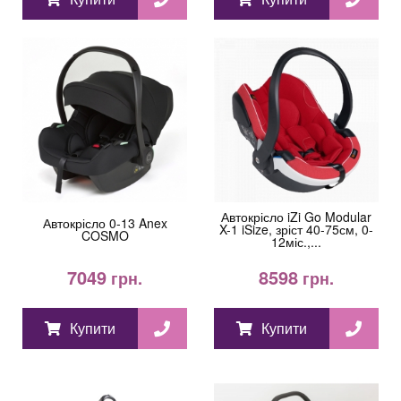
Автокрісло iZi Go Modular
Автокрісло 0-13 Anex
X-1 iSize, зріст 40-75см, 0-
COSMO
12міс.,...
7049
8598
грн.
грн.
Купити
Купити