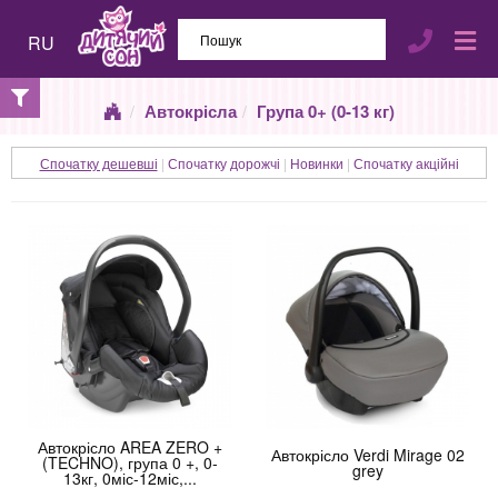
RU
Автокрісла
Група 0+ (0-13 кг)
Спочатку дешевші
|
Спочатку дорожчі
|
Новинки
|
Спочатку акційні
Автокрісло AREA ZERO +
Автокрісло Verdi Mirage 02
(TECHNO), група 0 +, 0-
grey
13кг, 0міс-12міс,...