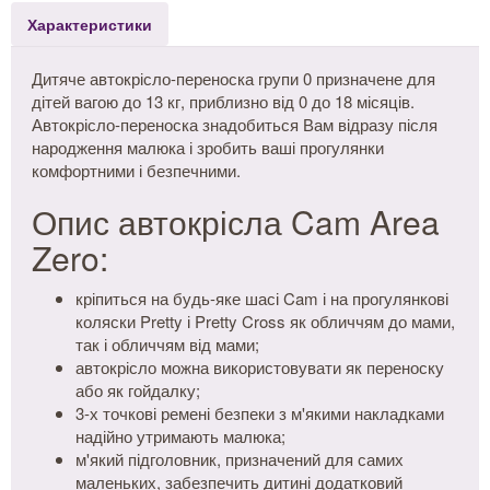
Характеристики
Дитяче автокрісло-переноска групи 0 призначене для
дітей вагою до 13 кг, приблизно від 0 до 18 місяців.
Автокрісло-переноска знадобиться Вам відразу після
народження малюка і зробить ваші прогулянки
комфортними і безпечними.
Опис автокрісла Cam Area
Zero:
кріпиться на будь-яке шасі Cam і на прогулянкові
коляски Pretty і Pretty Cross як обличчям до мами,
так і обличчям від мами;
автокрісло можна використовувати як переноску
або як гойдалку;
3-х точкові ремені безпеки з м'якими накладками
надійно утримають малюка;
м'який підголовник, призначений для самих
маленьких, забезпечить дитині додатковий