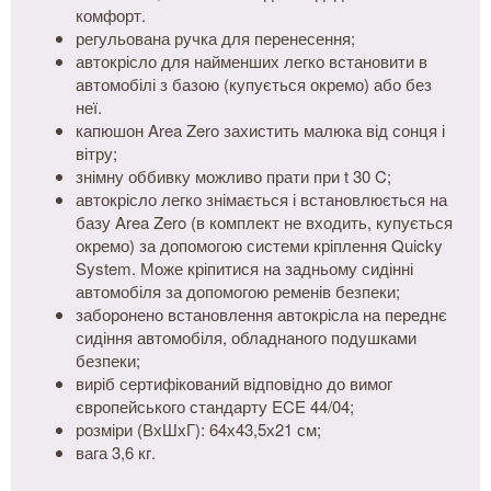
комфорт.
регульована ручка для перенесення;
автокрісло для найменших легко встановити в
автомобілі з базою (купується окремо) або без
неї.
капюшон Area Zero захистить малюка від сонця і
вітру;
знімну оббивку можливо прати при t 30 C;
автокрісло легко знімається і встановлюється на
базу Area Zero (в комплект не входить, купується
окремо) за допомогою системи кріплення Quicky
System. Може кріпитися на задньому сидінні
автомобіля за допомогою ременів безпеки;
заборонено встановлення автокрісла на переднє
сидіння автомобіля, обладнаного подушками
безпеки;
виріб сертифікований відповідно до вимог
європейського стандарту ECE 44/04;
розміри (ВхШхГ): 64х43,5х21 см;
вага 3,6 кг.