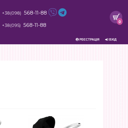
568-11-88
+38(098)
0
568-11-88
+38(095)
РЕЄСТРАЦІЯ
ВХІД