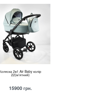
Коляска 2в1 Air Baby колір
22(м'ятний)
15900
грн.