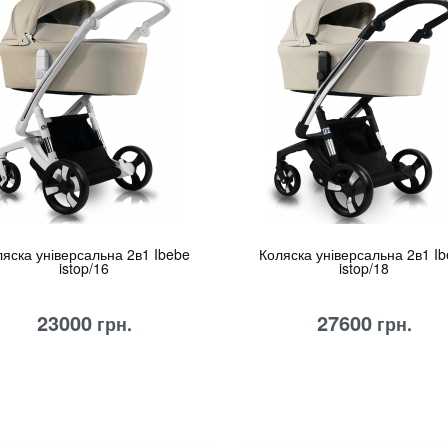
яска універсальна 2в1 Ibebe
Коляска універсальна 2в1 I
istop/16
istop/18
23000
27600
грн.
грн.