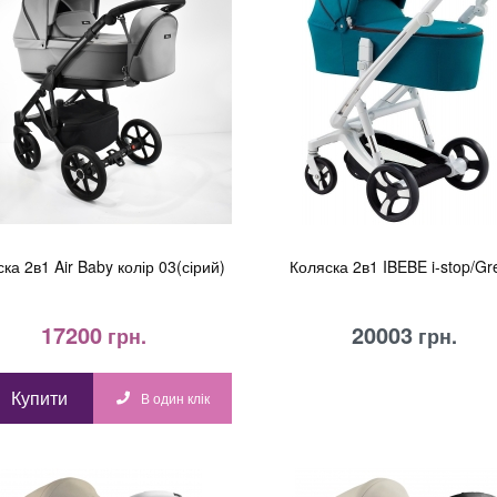
ка 2в1 Air Baby колір 03(сірий)
Коляска 2в1 IBEBE i-stop/Gr
17200
20003
грн.
грн.
Купити
В один клік