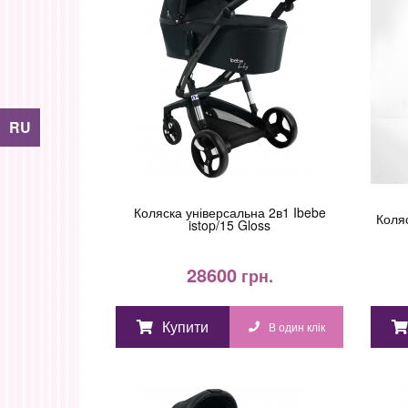
RU
Коляска універсальна 2в1 Ibebe
Коляс
istop/15 Gloss
28600
грн.
Купити
В один клік