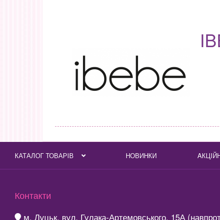
I
КАТАЛОГ ТОВАРІВ
НОВИНКИ
AКЦІЙ
Контакти
м. Луцьк, вул. Гулака-Артемовського, 15А (навпро