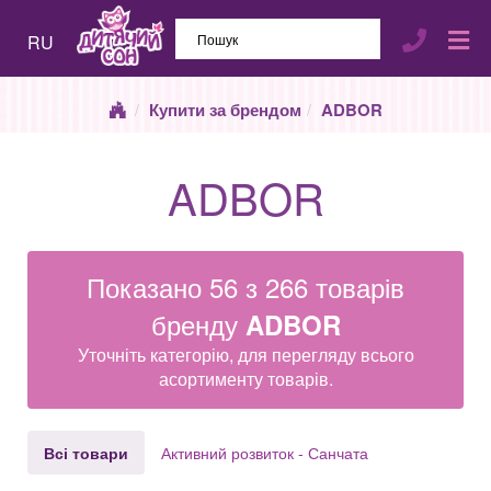
RU
Купити за брендом
ADBOR
ADBOR
Показано 56 з 266 товарів
бренду
ADBOR
Уточніть категорію, для перегляду всього
асортименту товарів.
Всі товари
Активний розвиток - Санчата