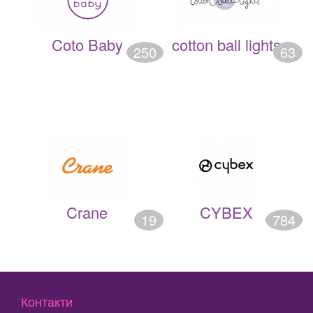
Coto Baby
cotton ball lights
250
63
Crane
CYBEX
19
784
Контакти