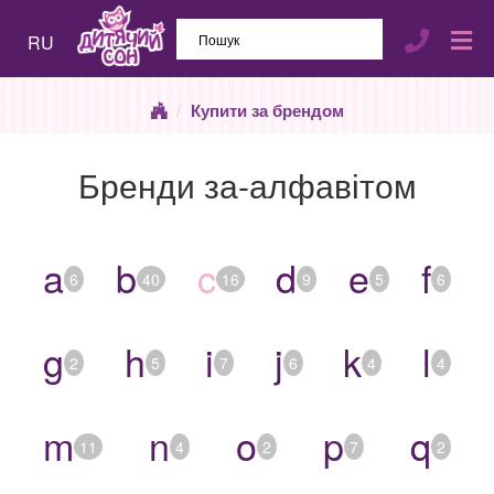
RU
Купити за брендом
Бренди за-алфавітом
a
b
c
d
e
f
6
40
16
9
5
6
g
h
i
j
k
l
2
5
7
6
4
4
m
n
o
p
q
11
4
2
7
2