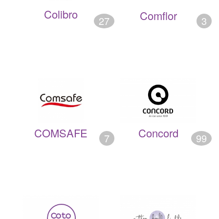
Colibro
Comflor
27
3
COMSAFE
Concord
7
99