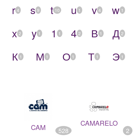
r
s
t
u
v
w
4
9
10
1
4
1
x
y
1
4
В
Д
2
1
1
2
1
2
К
М
О
Т
Э
1
1
1
1
1
CAMARELO
CAM
528
2