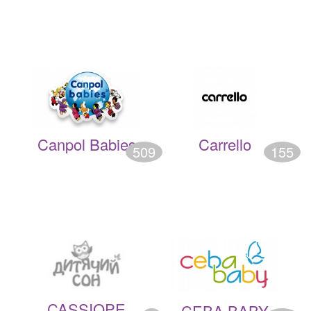
Canpol Babies
Carrello
509
155
CASSIOPE
CEBA BABY