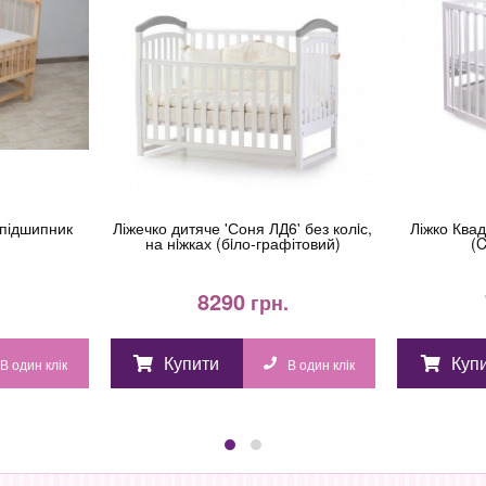
 підшипник
Ліжечко дитяче 'Соня ЛД6' без колiс,
Ліжко Ква
на нiжках (бiло-графітовий)
(C
8290
.
грн.
Купити
Куп
В один клік
В один клік