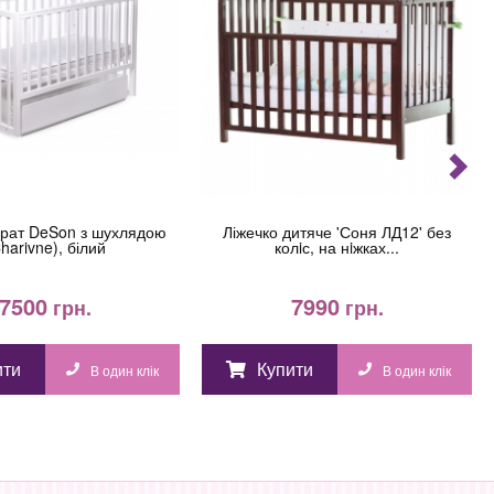
драт DeSon з шухлядою
Ліжечко дитяче 'Соня ЛД12' без
harivne), білий
колiс, на нiжках...
7500
7990
грн.
грн.
ити
Купити
В один клік
В один клік