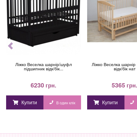
Ліжко Веселка шарнір/шуфл
Ліжко Веселка шарнір
підшипник відк/бік...
відк/бік нат
6230
5365
грн.
грн
Купити
Купити
В один клік