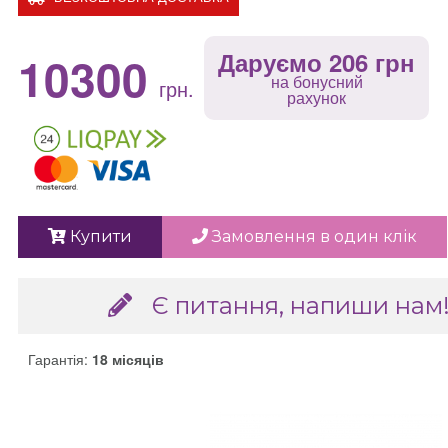
10300
Даруємо 206 грн
на бонусний
грн.
рахунок
Купити
Замовлення в один клік
Є питання, напиши нам
Гарантія:
18 місяців