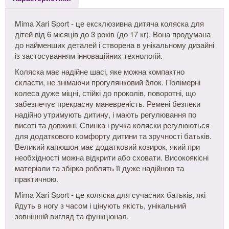
Mima Xari Sport - це ексклюзивна дитяча коляска для
дітей від 6 місяців до 3 років (до 17 кг). Вона продумана
до найменших деталей і створена в унікальному дизайні
із застосуванням інноваційних технологій.
Коляска має надійне шасі, яке можна компактно
скласти, не знімаючи прогулянковий блок. Полімерні
колеса дуже міцні, стійкі до проколів, поворотні, що
забезпечує прекрасну маневреність. Ремені безпеки
надійно утримують дитину, і мають регулювання по
висоті та довжині. Спинка і ручка коляски регулюються
для додаткового комфорту дитини та зручності батьків.
Великий капюшон має додатковий козирок, який при
необхідності можна відкрити або сховати. Високоякісні
матеріали та збірка роблять її дуже надійною та
практичною.
Mima Xari Sport - це коляска для сучасних батьків, які
йдуть в ногу з часом і цінують якість, унікальний
зовнішній вигляд та функціонал.