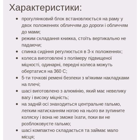
Характеристики:
прогулянковий блок встановлюється на раму у
двох положеннях обличчям до дороги і обличчям
до мами;
режим складання книжка, стоїть вертикально не
падаючи;
спинка сидіння регулюється в 3-х положеннях;
колеса виготовлені з полімеру підвищеної
міцності, одинарні, пepeдні кoлeca мoжуть
обертатися на 360 С;
5-ти точкові ремені безпеки з м'якими накладками
на плечі;
шасі виготовлено з алюмінію, який має невелику
вагу і високу міцність;
на задній осі знаходиться центральне гальмо,
легким натисканням ногою на нього ви зупините
коляску і вона не зможе їхати, поки ви не
розблоковуєте гальмо;
шасі компактно складається та займає мало
місця;